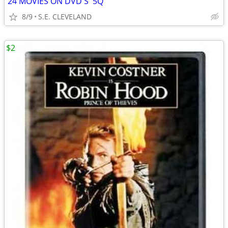
24 MOVIES ON DVD'S '5Q'
8/9
S.E. CLEVELAND
$2