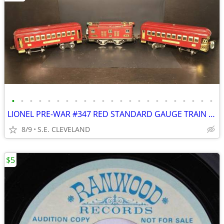
•
•
•
•
•
•
•
•
•
•
•
•
•
•
•
•
•
•
•
•
•
•
•
LIONEL PRE-WAR #347 RED STANDARD GAUGE TRAIN SET
8/9
S.E. CLEVELAND
$5