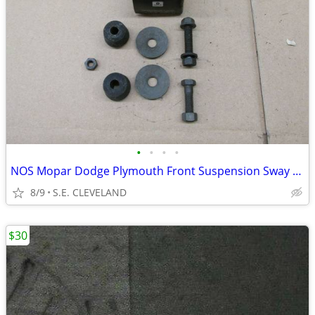
•
•
•
•
NOS Mopar Dodge Plymouth Front Suspension Sway Bar Link Bushing Kit
8/9
S.E. CLEVELAND
$30