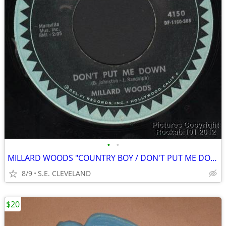
•
•
MILLARD WOODS "COUNTRY BOY / DON'T PUT ME DOWN" 45 rpm RECORD
8/9
S.E. CLEVELAND
$20