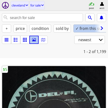
cleveland
for sale
post
acct
+
price
condition
sold by
✓ from this seller
newest
1 - 2
of 1,199
$5