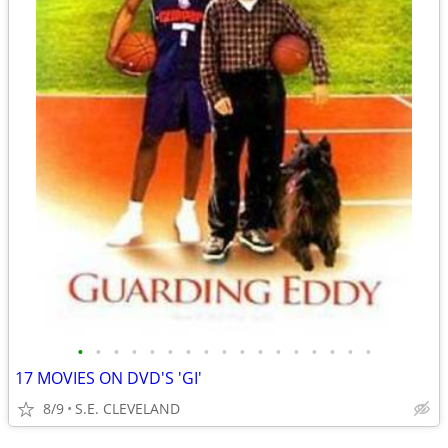
•
•
•
•
•
•
•
•
•
•
•
•
•
•
•
•
•
17 MOVIES ON DVD'S 'GI'
8/9
S.E. CLEVELAND