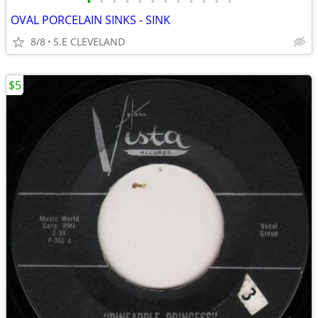
•
•
•
•
•
•
•
•
•
•
•
•
OVAL PORCELAIN SINKS - SINK
8/8
S.E CLEVELAND
$5