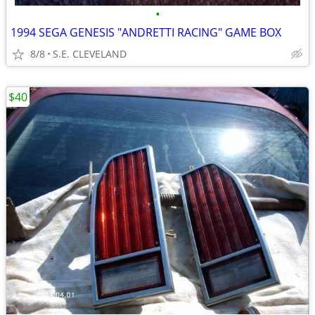
•
1994 SEGA GENESIS "ANDRETTI RACING" GAME BOX
8/8
S.E. CLEVELAND
$40