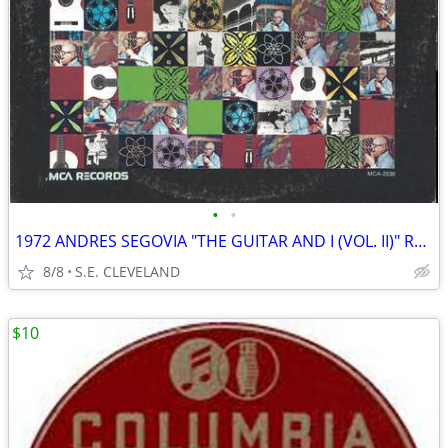
•
•
1972 ANDRES SEGOVIA "THE GUITAR AND I (VOL. II)" RECORD ALBUM LP
8/8
S.E. CLEVELAND
$10