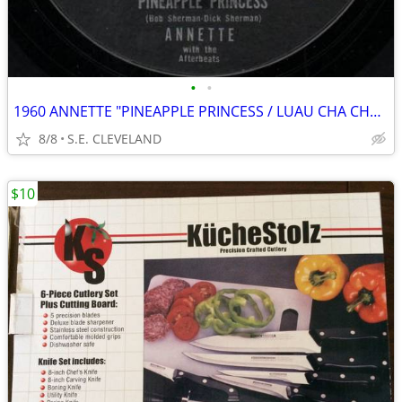
•
•
1960 ANNETTE "PINEAPPLE PRINCESS / LUAU CHA CHA CHA" 45 rpm RECORD
8/8
S.E. CLEVELAND
$10