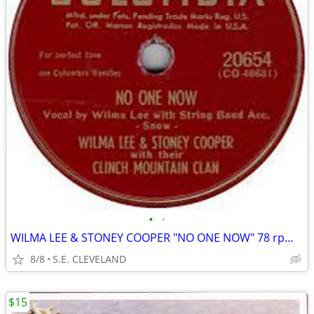
•
•
WILMA LEE & STONEY COOPER "NO ONE NOW" 78 rpm RECORD
8/8
S.E. CLEVELAND
$15