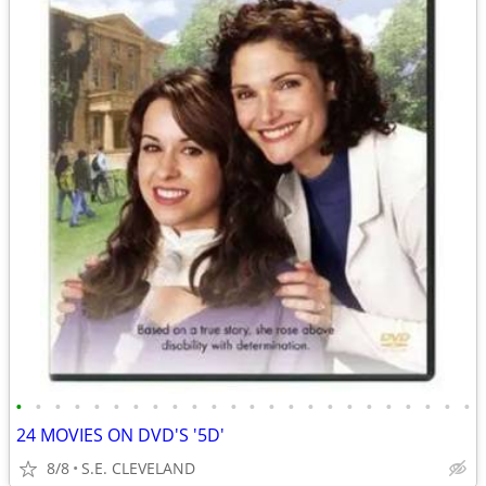
•
•
•
•
•
•
•
•
•
•
•
•
•
•
•
•
•
•
•
•
•
•
•
•
24 MOVIES ON DVD'S '5D'
8/8
S.E. CLEVELAND