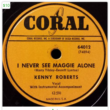
$10
•
•