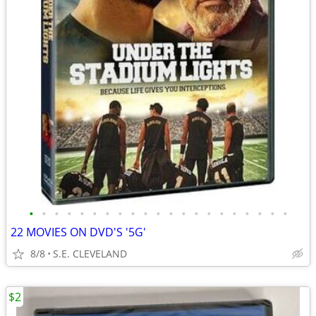
•
•
•
•
•
•
•
•
•
•
•
•
•
•
•
•
•
•
•
•
•
22 MOVIES ON DVD'S '5G'
8/8
S.E. CLEVELAND
$2