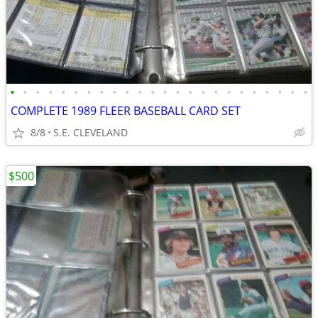
•
•
•
•
•
•
•
•
•
•
•
•
•
•
•
•
•
•
•
•
•
•
•
•
COMPLETE 1989 FLEER BASEBALL CARD SET
8/8
S.E. CLEVELAND
$500