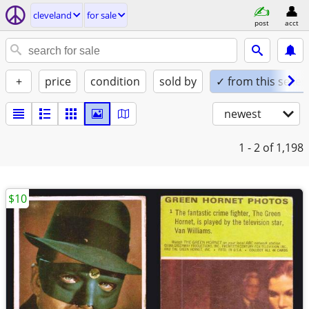
cleveland
for sale
post
acct
+
price
condition
sold by
✓ from this seller
newest
1 - 2
of 1,198
$10