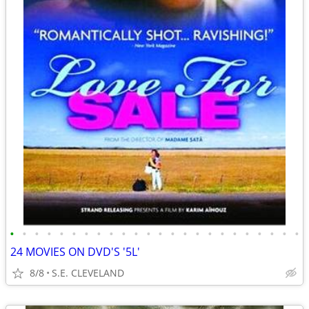
•
•
•
•
•
•
•
•
•
•
•
•
•
•
•
•
•
•
•
•
•
•
•
•
24 MOVIES ON DVD'S '5L'
8/8
S.E. CLEVELAND