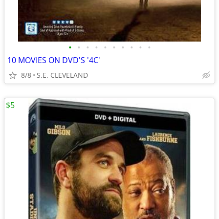
•
•
•
•
•
•
•
•
•
•
10 MOVIES ON DVD'S '4C'
8/8
S.E. CLEVELAND
$5