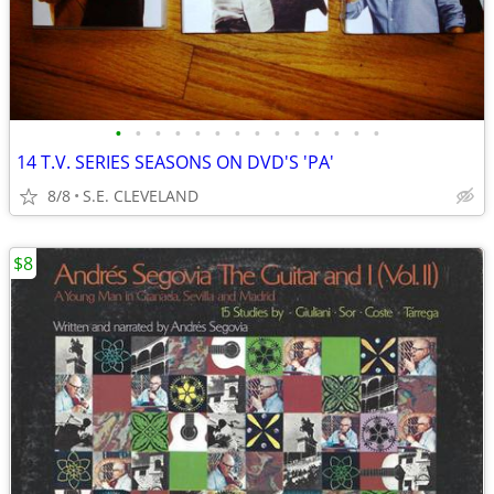
•
•
•
•
•
•
•
•
•
•
•
•
•
•
14 T.V. SERIES SEASONS ON DVD'S 'PA'
8/8
S.E. CLEVELAND
$8