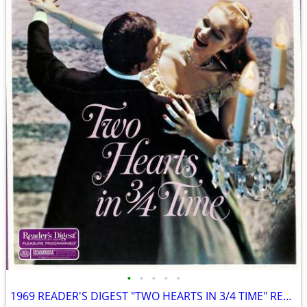
•
•
•
•
•
1969 READER'S DIGEST "TWO HEARTS IN 3/4 TIME" RECORD ALBUM LP