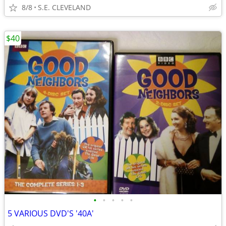
8/8
S.E. CLEVELAND
$40
•
•
•
•
•
5 VARIOUS DVD'S '40A'