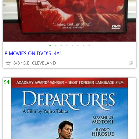
•
•
•
•
•
•
•
•
8 MOVIES ON DVD'S '4A'
8/8
S.E. CLEVELAND
$4