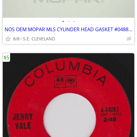
•
•
•
NOS OEM MOPAR MLS CYLINDER HEAD GASKET #04884443AD
8/8
S.E. CLEVELAND
$5