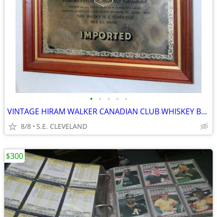
•
•
•
•
•
VINTAGE HIRAM WALKER CANADIAN CLUB WHISKEY BAR MIRROR
8/8
S.E. CLEVELAND
$300