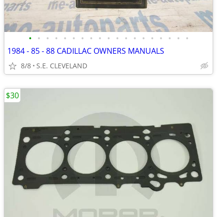
•
•
•
•
•
•
•
•
•
•
•
•
•
•
•
•
•
•
•
1984 - 85 - 88 CADILLAC OWNERS MANUALS
8/8
S.E. CLEVELAND
$30