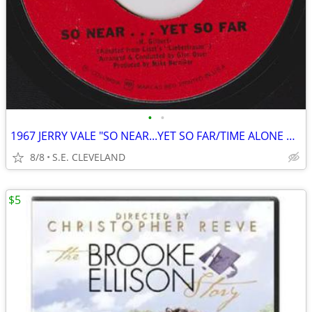
•
•
1967 JERRY VALE "SO NEAR...YET SO FAR/TIME ALONE WILL TELL" 45 RECORD
8/8
S.E. CLEVELAND
$5