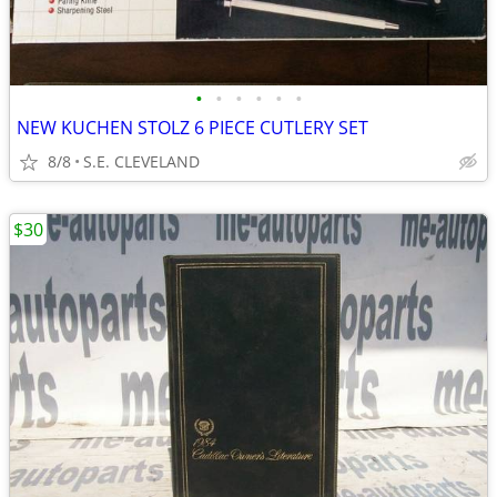
•
•
•
•
•
•
NEW KUCHEN STOLZ 6 PIECE CUTLERY SET
8/8
S.E. CLEVELAND
$30