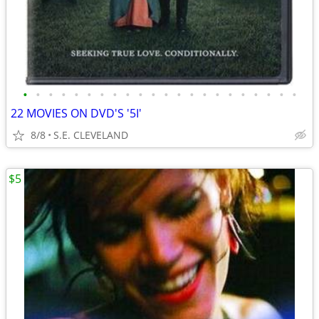
•
•
•
•
•
•
•
•
•
•
•
•
•
•
•
•
•
•
•
•
•
•
22 MOVIES ON DVD'S '5I'
8/8
S.E. CLEVELAND
$5