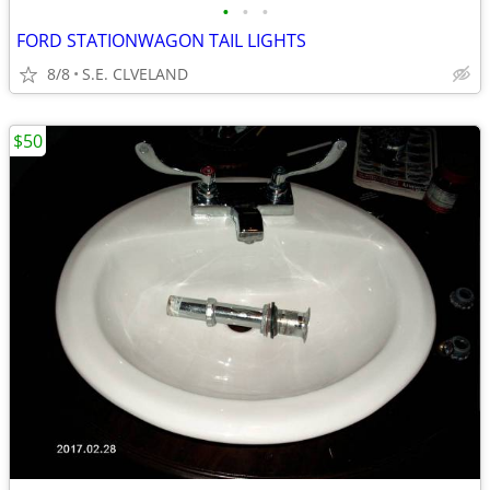
•
•
•
FORD STATIONWAGON TAIL LIGHTS
8/8
S.E. CLVELAND
$50