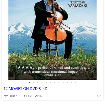
•
•
•
•
•
•
•
•
•
•
•
•
12 MOVIES ON DVD'S '4D'
8/8
S.E. CLEVELAND