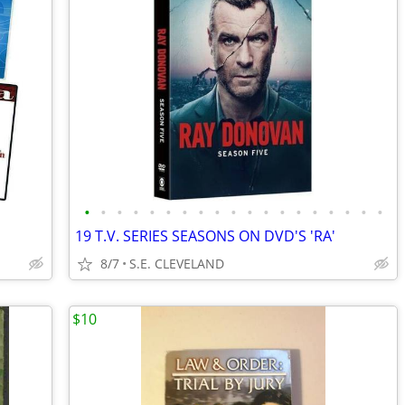
•
•
•
•
•
•
•
•
•
•
•
•
•
•
•
•
•
•
•
19 T.V. SERIES SEASONS ON DVD'S 'RA'
8/7
S.E. CLEVELAND
$10