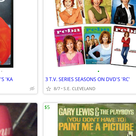
•
•
'S 'KA
3 T.V. SERIES SEASONS ON DVD'S 'RC'
8/7
S.E. CLEVELAND
$5