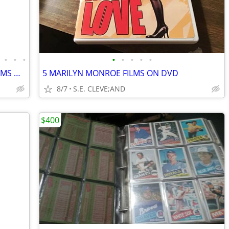
•
•
•
•
•
•
•
•
20 TELEVISION DOCUMENTARY PROGRAMS ON DVD'S 'HB'
5 MARILYN MONROE FILMS ON DVD
8/7
S.E. CLEVE;AND
$400