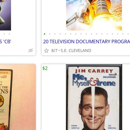
•
•
•
•
•
•
•
•
•
•
•
•
•
•
•
•
•
•
•
 'CB'
8/7
S.E. CLEVELAND
$2