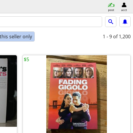
post
acct
his seller only
1 - 9
of 1,200
$5