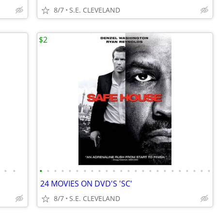
8/7
S.E. CLEVELAND
$2
•
•
•
•
•
•
•
•
•
•
•
•
•
•
•
•
•
•
•
•
•
•
•
•
•
•
24 MOVIES ON DVD'S 'SC'
8/7
S.E. CLEVELAND