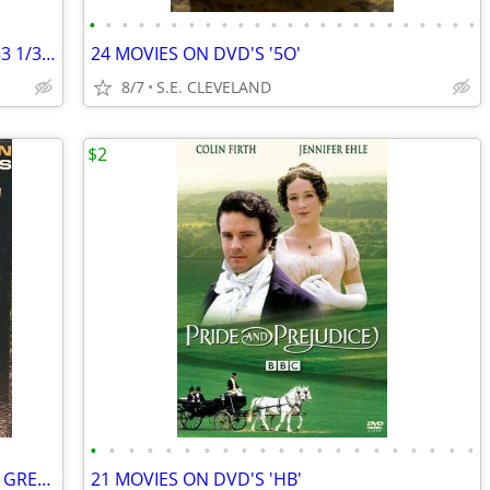
•
•
•
•
•
•
•
•
•
•
•
•
•
•
•
•
•
•
•
•
•
•
•
•
1966 RAY CONNIFF'S "WORLD OF HITS" 33 1/3rpm RECORD ALBUM LP
24 MOVIES ON DVD'S '5O'
8/7
S.E. CLEVELAND
$2
•
•
•
•
•
•
•
•
•
•
•
•
•
•
•
•
•
•
•
•
•
1962 BOBBY VEE "BOBBY VEE'S GOLDEN GREATS" 33 1/3rpm RECORD ALBUM LP
21 MOVIES ON DVD'S 'HB'