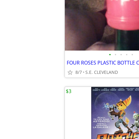
•
•
•
•
•
8/7
S.E. CLEVELAND
$3