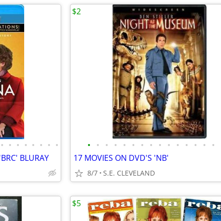
$2
•
•
•
•
•
•
•
•
•
•
•
•
•
•
•
•
•
•
•
•
•
•
•
'BRC' BLURAY
17 MOVIES ON DVD'S 'NB'
8/7
S.E. CLEVELAND
$5