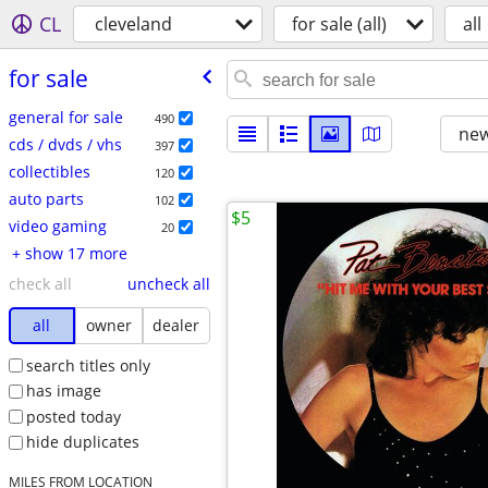
CL
cleveland
for sale (all)
all
for sale
general for sale
490
new
cds / dvds / vhs
397
collectibles
120
auto parts
102
$5
video gaming
20
+ show 17 more
check all
uncheck all
all
owner
dealer
search titles only
has image
posted today
hide duplicates
MILES FROM LOCATION