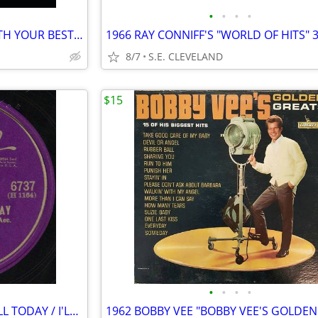
•
•
•
•
1980 PAT BENATAR "HIT ME WITH YOUR BEST SHOT/PRISONER OF LOVE" RECORD
8/7
S.E. CLEVELAND
$15
•
•
•
•
1945 GENE AUTRY "AT MAIL CALL TODAY / I'LL BE BACK" 78 rpm RECORD