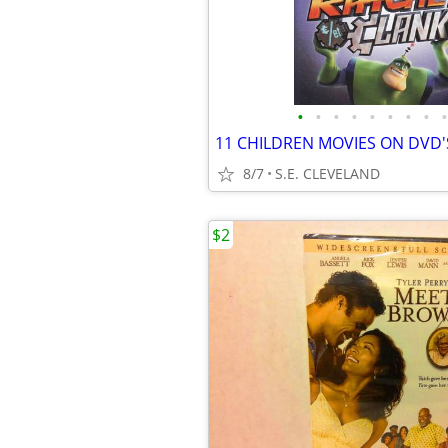
•
•
•
•
•
•
•
•
•
11 CHILDREN MOVIES ON DVD'S
8/7
S.E. CLEVELAND
$2