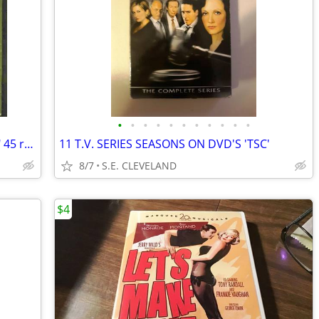
•
•
•
•
•
•
•
•
•
•
•
1966 GARY LEWIS "PAINT ME A PICTURE" 45 rpm RECORD PICTURE SLEEVE
11 T.V. SERIES SEASONS ON DVD'S 'TSC'
8/7
S.E. CLEVELAND
$4