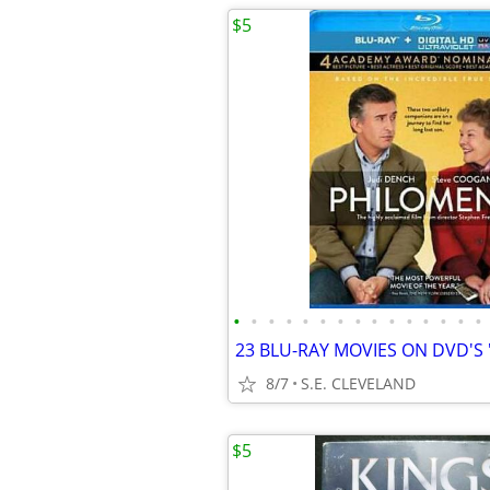
$5
•
•
•
•
•
•
•
•
•
•
•
•
•
•
•
23 BLU-RAY MOVIES ON DVD'S 
8/7
S.E. CLEVELAND
$5