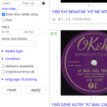

•
•
•
use map...
from this seller only
8/7
S.E. CLEVELAND
free
PRICE
-
$
$
$10
MAKE AND MODEL
media type
condition
delivery available
cryptocurrency ok
language of posting
reset
apply
•
•