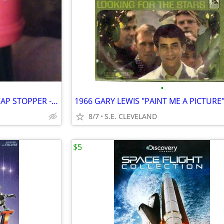
•
FOUR ROSES PLASTIC BOTTLE CAP STOPPER - BAR
8/7
S.E. CLEVELAND
$5