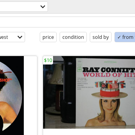
est
price
condition
sold by
✓ from t
$10