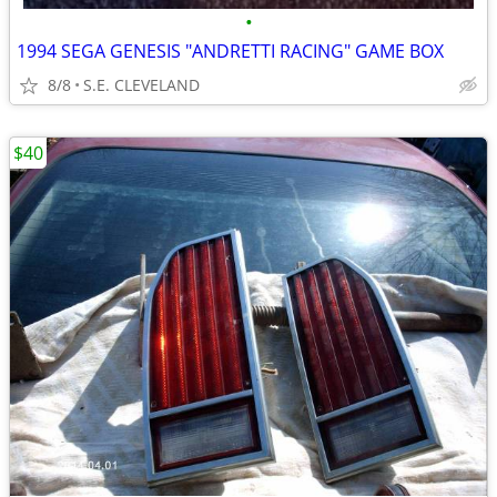
•
1994 SEGA GENESIS "ANDRETTI RACING" GAME BOX
8/8
S.E. CLEVELAND
$40