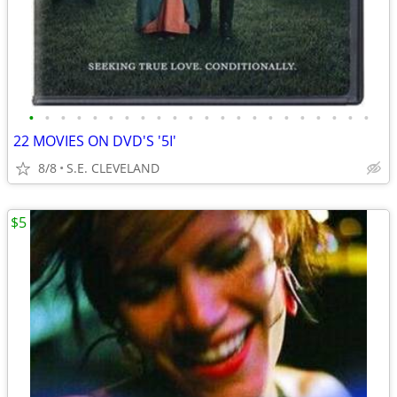
•
•
•
•
•
•
•
•
•
•
•
•
•
•
•
•
•
•
•
•
•
•
22 MOVIES ON DVD'S '5I'
8/8
S.E. CLEVELAND
$5