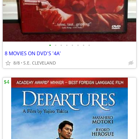
•
•
•
•
•
•
•
•
8 MOVIES ON DVD'S '4A'
8/8
S.E. CLEVELAND
$4