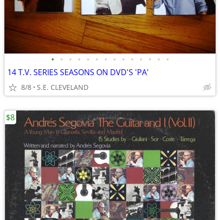
•
•
•
•
•
•
•
•
•
•
•
•
•
•
14 T.V. SERIES SEASONS ON DVD'S 'PA'
8/8
S.E. CLEVELAND
$8