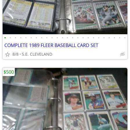
•
•
•
•
•
•
•
•
•
•
•
•
•
•
•
•
•
•
•
•
•
•
•
•
COMPLETE 1989 FLEER BASEBALL CARD SET
8/8
S.E. CLEVELAND
$500