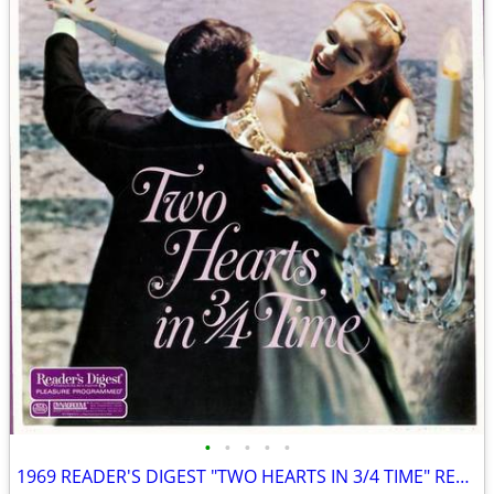
•
•
•
•
•
1969 READER'S DIGEST "TWO HEARTS IN 3/4 TIME" RECORD ALBUM LP