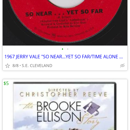
•
•
1967 JERRY VALE "SO NEAR...YET SO FAR/TIME ALONE WILL TELL" 45 RECORD
8/8
S.E. CLEVELAND
$5