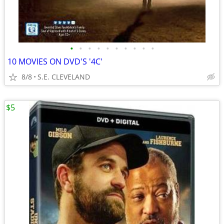
•
•
•
•
•
•
•
•
•
•
10 MOVIES ON DVD'S '4C'
8/8
S.E. CLEVELAND
$5