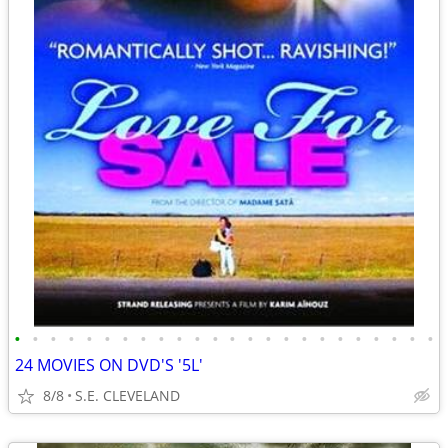
•
•
•
•
•
•
•
•
•
•
•
•
•
•
•
•
•
•
•
•
•
•
•
•
24 MOVIES ON DVD'S '5L'
8/8
S.E. CLEVELAND