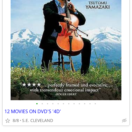
•
•
•
•
•
•
•
•
•
•
•
•
12 MOVIES ON DVD'S '4D'
8/8
S.E. CLEVELAND