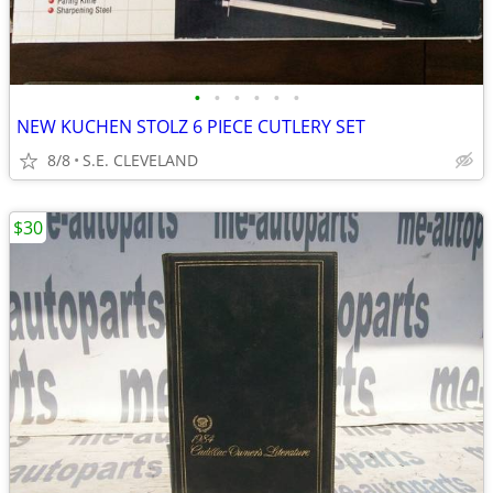
•
•
•
•
•
•
NEW KUCHEN STOLZ 6 PIECE CUTLERY SET
8/8
S.E. CLEVELAND
$30