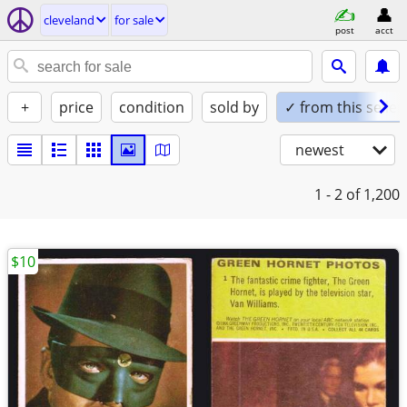
cleveland
for sale
post
acct
+
price
condition
sold by
✓ from this seller
newest
1 - 2
of 1,200
$10