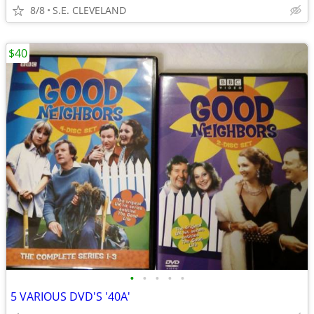
8/8
S.E. CLEVELAND
$40
•
•
•
•
•
5 VARIOUS DVD'S '40A'