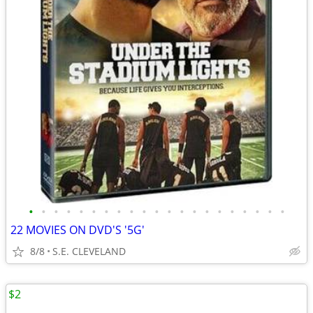
•
•
•
•
•
•
•
•
•
•
•
•
•
•
•
•
•
•
•
•
•
22 MOVIES ON DVD'S '5G'
8/8
S.E. CLEVELAND
$2