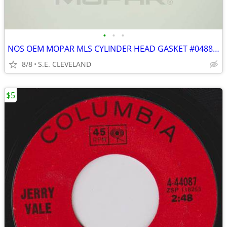
•
•
•
NOS OEM MOPAR MLS CYLINDER HEAD GASKET #04884443AD
8/8
S.E. CLEVELAND
$5