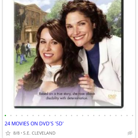
•
•
•
•
•
•
•
•
•
•
•
•
•
•
•
•
•
•
•
•
•
•
•
•
24 MOVIES ON DVD'S '5D'
8/8
S.E. CLEVELAND