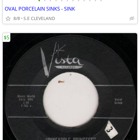
•
•
•
•
•
•
•
•
•
•
•
•
OVAL PORCELAIN SINKS - SINK
8/8
S.E CLEVELAND
$5