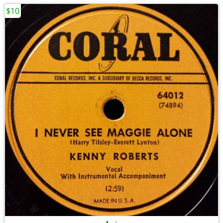
$10
•
•