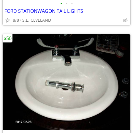
•
•
•
FORD STATIONWAGON TAIL LIGHTS
8/8
S.E. CLVELAND
$50