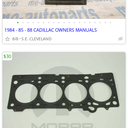
•
•
•
•
•
•
•
•
•
•
•
•
•
•
•
•
•
•
•
1984 - 85 - 88 CADILLAC OWNERS MANUALS
8/8
S.E. CLEVELAND
$30