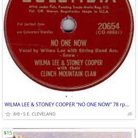
•
•
WILMA LEE & STONEY COOPER "NO ONE NOW" 78 rpm RECORD
8/8
S.E. CLEVELAND
$15