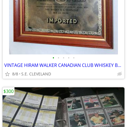
•
•
•
•
•
VINTAGE HIRAM WALKER CANADIAN CLUB WHISKEY BAR MIRROR
8/8
S.E. CLEVELAND
$300