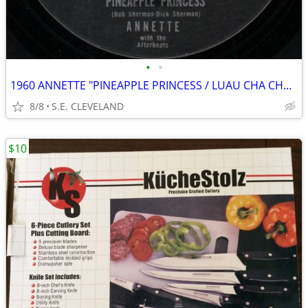
•
•
1960 ANNETTE "PINEAPPLE PRINCESS / LUAU CHA CHA CHA" 45 rpm RECORD
8/8
S.E. CLEVELAND
$10