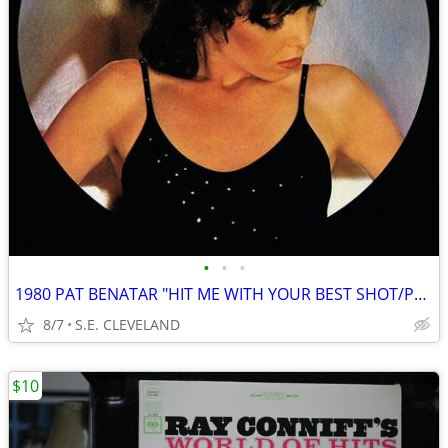
•
•
•
1980 PAT BENATAR "HIT ME WITH YOUR BEST SHOT/PRISONER OF LOVE" RECORD
8/7
S.E. CLEVELAND
$10