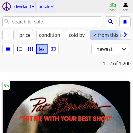
cleveland
for sale
post
acct
+
price
condition
sold by
✓ from this seller
newest
1 - 2
of 1,200
$5