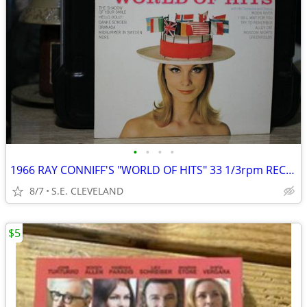
•
•
•
•
1966 RAY CONNIFF'S "WORLD OF HITS" 33 1/3rpm RECORD ALBUM LP
8/7
S.E. CLEVELAND
$5