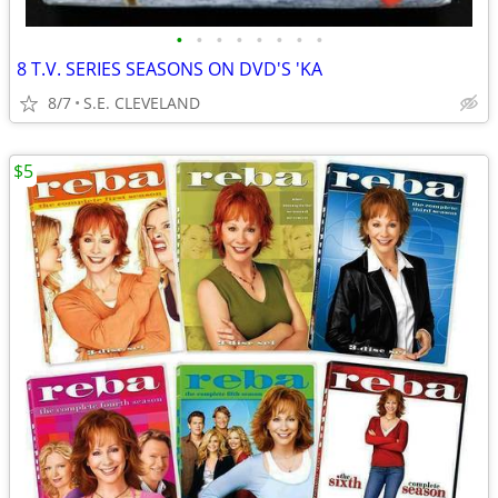
•
•
•
•
•
•
•
•
8 T.V. SERIES SEASONS ON DVD'S 'KA
8/7
S.E. CLEVELAND
$5