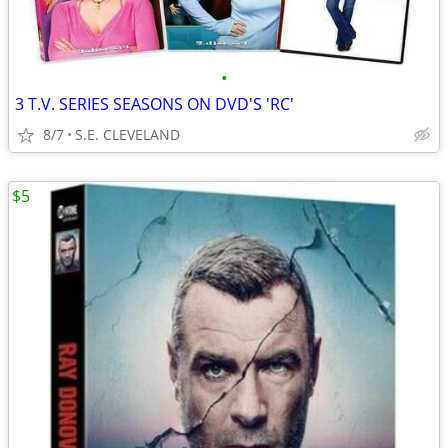
•
3 T.V. SERIES SEASONS ON DVD'S 'RC'
8/7
S.E. CLEVELAND
$5