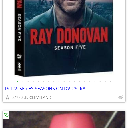
•
•
•
•
•
•
•
•
•
•
•
•
•
•
•
•
•
•
•
19 T.V. SERIES SEASONS ON DVD'S 'RA'
8/7
S.E. CLEVELAND
$5