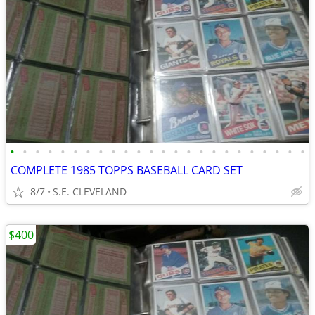
•
•
•
•
•
•
•
•
•
•
•
•
•
•
•
•
•
•
•
•
•
•
•
•
COMPLETE 1985 TOPPS BASEBALL CARD SET
8/7
S.E. CLEVELAND
$400