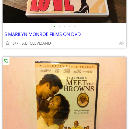
•
•
•
•
•
5 MARILYN MONROE FILMS ON DVD
8/7
S.E. CLEVE;AND
$2