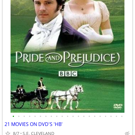
•
•
•
•
•
•
•
•
•
•
•
•
•
•
•
•
•
•
•
•
•
21 MOVIES ON DVD'S 'HB'
8/7
S.E. CLEVELAND