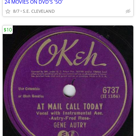
24 MOVIES ON DVD'S '5O'
8/7
S.E. CLEVELAND
$10