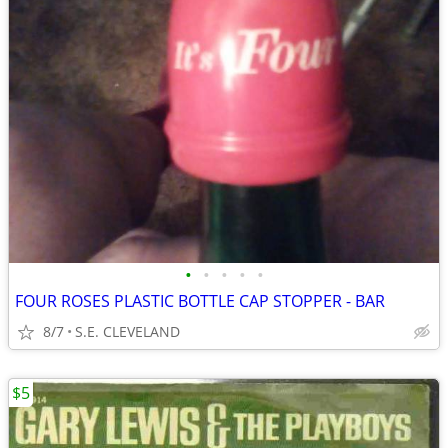
•
•
•
•
•
FOUR ROSES PLASTIC BOTTLE CAP STOPPER - BAR
8/7
S.E. CLEVELAND
$5