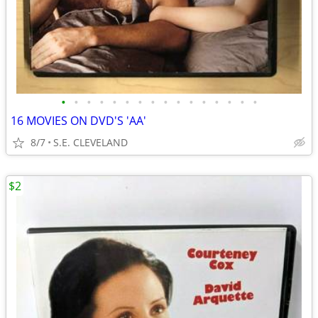
•
•
•
•
•
•
•
•
•
•
•
•
•
•
•
•
16 MOVIES ON DVD'S 'AA'
8/7
S.E. CLEVELAND
$2