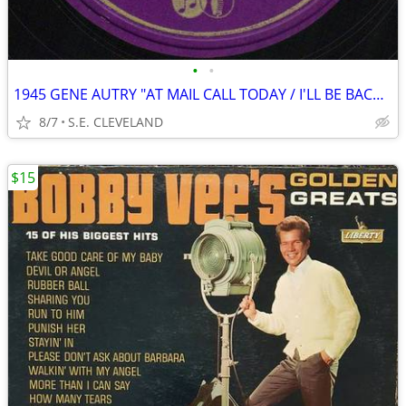
•
•
1945 GENE AUTRY "AT MAIL CALL TODAY / I'LL BE BACK" 78 rpm RECORD
8/7
S.E. CLEVELAND
$15