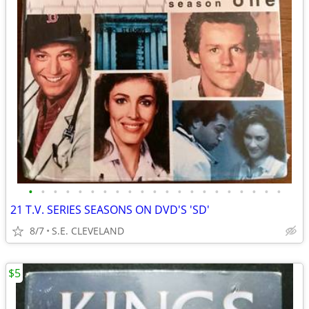
•
•
•
•
•
•
•
•
•
•
•
•
•
•
•
•
•
•
•
•
•
21 T.V. SERIES SEASONS ON DVD'S 'SD'
8/7
S.E. CLEVELAND
$5