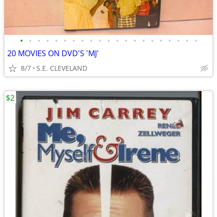
•
•
•
•
•
•
•
•
•
•
•
•
•
•
•
•
•
•
•
•
•
20 MOVIES ON DVD'S 'MJ'
8/7
S.E. CLEVELAND
$2