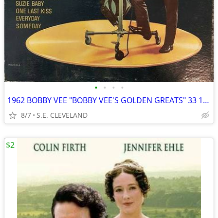
•
•
•
•
1962 BOBBY VEE "BOBBY VEE'S GOLDEN GREATS" 33 1/3rpm RECORD ALBUM LP
8/7
S.E. CLEVELAND
$2