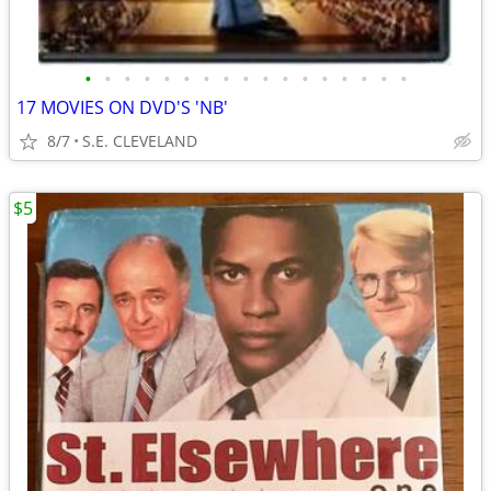
•
•
•
•
•
•
•
•
•
•
•
•
•
•
•
•
•
17 MOVIES ON DVD'S 'NB'
8/7
S.E. CLEVELAND
$5