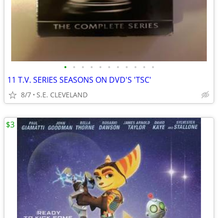
•
•
•
•
•
•
•
•
•
•
•
11 T.V. SERIES SEASONS ON DVD'S 'TSC'
8/7
S.E. CLEVELAND
$3