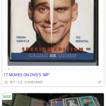
•
•
•
•
•
•
•
•
•
•
•
•
•
•
•
•
•
•
•
•
•
•
17 MOVIES ON DVD'S 'MP'
8/7
S.E. CLEVELAND
$400