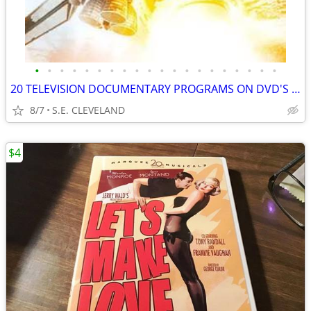
•
•
•
•
•
•
•
•
•
•
•
•
•
•
•
•
•
•
•
•
20 TELEVISION DOCUMENTARY PROGRAMS ON DVD'S 'HB'
8/7
S.E. CLEVELAND
$4