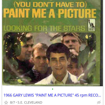
•
1966 GARY LEWIS "PAINT ME A PICTURE" 45 rpm RECORD PICTURE SLEEVE
8/7
S.E. CLEVELAND