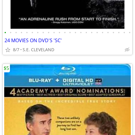
•
•
•
•
•
•
•
•
•
•
•
•
•
•
•
•
•
•
•
•
•
•
•
•
24 MOVIES ON DVD'S 'SC'
8/7
S.E. CLEVELAND
$5