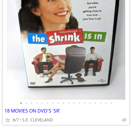
•
•
•
•
•
•
•
•
•
•
•
•
•
•
•
•
•
•
18 MOVIES ON DVD'S 'SR'
8/7
S.E. CLEVELAND