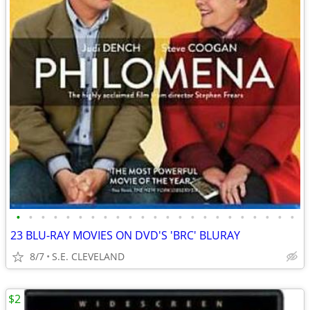
•
•
•
•
•
•
•
•
•
•
•
•
•
•
•
•
•
•
•
•
•
•
•
23 BLU-RAY MOVIES ON DVD'S 'BRC' BLURAY
8/7
S.E. CLEVELAND
$2