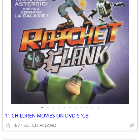
•
•
•
•
•
•
•
•
•
•
•
11 CHILDREN MOVIES ON DVD'S 'CB'
8/7
S.E. CLEVELAND